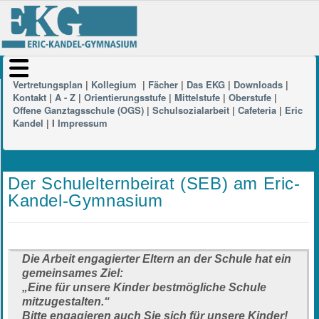
Vertretungsplan
|
Kollegium
|
Fächer
|
Das EKG
|
Downloads
|
Kontakt
|
A - Z
|
Orientierungsstufe
|
Mittelstufe
|
Oberstufe
|
Offene Ganztagsschule (OGS)
|
Schulsozialarbeit
|
Cafeteria
|
Eric
Kandel
| I
Impressum
Der Schulelternbeirat (SEB) am Eric-
Kandel-Gymnasium
Die Arbeit engagierter Eltern an der Schule hat ein
gemeinsames Ziel:
„Eine für unsere Kinder bestmögliche Schule
mitzugestalten.“
Bitte engagieren auch Sie sich für unsere Kinder!