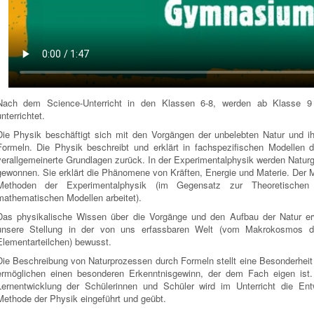
Nach dem Science-Unterricht in den Klassen 6-8, werden ab Klasse 9 a
nterrichtet.
Die Physik beschäftigt sich mit den Vorgängen der unbelebten Natur und 
Formeln. Die Physik beschreibt und erklärt in fachspezifischen Modellen d
verallgemeinerte Grundlagen zurück. In der Experimentalphysik werden Natu
gewonnen. Sie erklärt die Phänomene von Kräften, Energie und Materie. Der Mit
Methoden der Experimentalphysik (im Gegensatz zur Theoretischen 
mathematischen Modellen arbeitet).
Das physikalische Wissen über die Vorgänge und den Aufbau der Natur er
unsere Stellung in der von uns erfassbaren Welt (vom Makrokosmos 
Elementarteilchen) bewusst.
Die Beschreibung von Naturprozessen durch Formeln stellt eine Besonderheit
ermöglichen einen besonderen Erkenntnisgewinn, der dem Fach eigen ist
Lernentwicklung der Schülerinnen und Schüler wird im Unterricht die E
Methode der Physik eingeführt und geübt.