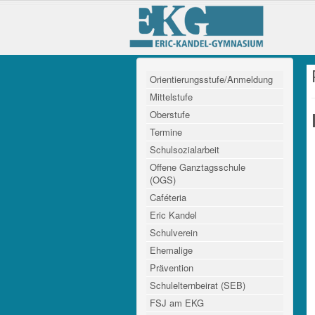
Orientierungsstufe/Anmeldung
Mittelstufe
Oberstufe
Termine
Schulsozialarbeit
Offene Ganztagsschule
(OGS)
Caféteria
Eric Kandel
Schulverein
Ehemalige
Prävention
Schulelternbeirat (SEB)
FSJ am EKG