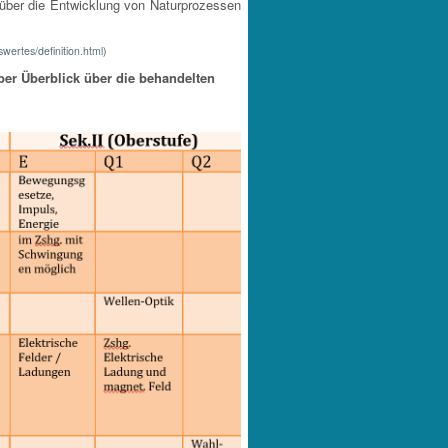
 über die Entwicklung von Naturprozessen
wertes/definition.html
)
ober Überblick über die behandelten