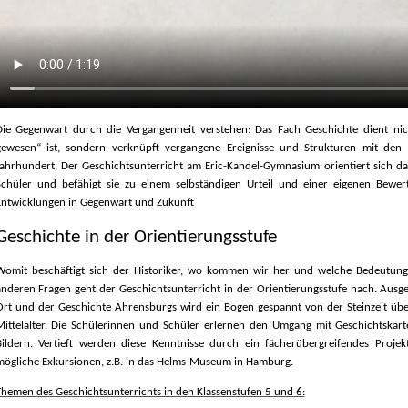
Die Gegenwart durch die Vergangenheit verstehen: Das Fach Geschichte dient nic
gewesen“ ist, sondern verknüpft vergangene Ereignisse und Strukturen mit de
Jahrhundert. Der Geschichtsunterricht am Eric-Kandel-Gymnasium orientiert sich d
Schüler und befähigt sie zu einem selbständigen Urteil und einer eigenen Bewert
Entwicklungen in Gegenwart und Zukunft
Geschichte in der Orientierungsstufe
Womit beschäftigt sich der Historiker, wo kommen wir her und welche Bedeutung
anderen Fragen geht der Geschichtsunterricht in der Orientierungsstufe nach. Aus
Ort und der Geschichte Ahrensburgs wird ein Bogen gespannt von der Steinzeit üb
Mittelalter. Die Schülerinnen und Schüler erlernen den Umgang mit Geschichtskar
Bildern. Vertieft werden diese Kenntnisse durch ein fächerübergreifendes Proj
mögliche Exkursionen, z.B. in das Helms-Museum in Hamburg.
hemen des Geschichtsunterrichts in den Klassenstufen 5 und 6: