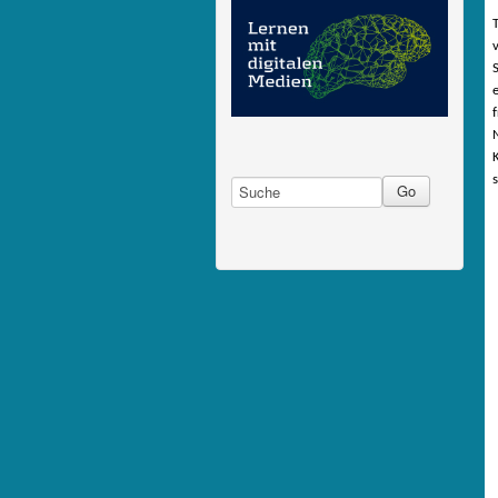
T
f
K