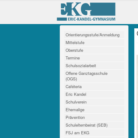
Orientierungsstufe/Anmeldung
Mittelstufe
Oberstufe
Termine
Schulsozialarbeit
Offene Ganztagsschule
(OGS)
Caféteria
Eric Kandel
Schulverein
Ehemalige
Prävention
Schulelternbeirat (SEB)
FSJ am EKG