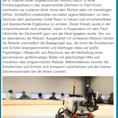
der 8. Klassen einen ungewöhnlichen Versuch durch. In einer
Einführungsphase in das experimentelle Zeichnen im Fach Kunst
zeichneten sie zunächst blind, hinter dem Rücken oder mit meterlangen
Stiften. Schließlich entwickelten sie selbst eigene Methoden, um beim
Zeichnen dem gesteuerten Zufall Raum zu lassen und unvorhersehbare
und überraschende Ergebnisse zu erzielen. Dieser Ansatz wurde in der
Unterrichtseinheit noch erweitert, indem in Kooperation mit dem Fach
Informatik der Zeichenstift ganz aus der Hand gegeben wurde: Von nun
an übernahmen die Roboter. Ausgestattet mit schwarzen Markern führten
die Roboter unermüdlich die Bewegungen aus, die ihnen die Schülerinnen
und Schüler einprogrammierten und übertrugen diese auf große
Papierbögen. Höhepunkt und Abschluss war die Herstellung eines
gemeinsamen großformatigen Bildes mit gleichzeitiger Hilfe und
Interaktion aller programmierten Roboter. Währenddessen konnten die
Schülerinnen und Schüler sich entspannt zurücklehnen und den kleinen
Zeichenautomaten bei der Arbeit zusehen.