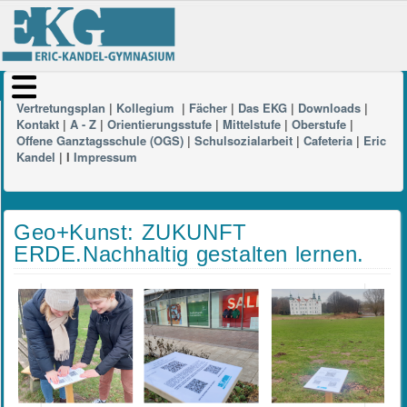
Vertretungsplan
|
Kollegium
|
Fächer
|
Das EKG
|
Downloads
|
Kontakt
|
A - Z
|
Orientierungsstufe
|
Mittelstufe
|
Oberstufe
|
Offene Ganztagsschule (OGS)
|
Schulsozialarbeit
|
Cafeteria
|
Eric
Kandel
| I
Impressum
Geo+Kunst: ZUKUNFT
ERDE.Nachhaltig gestalten lernen.